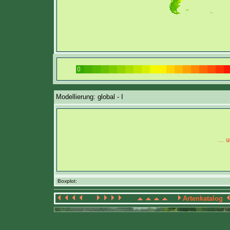
Modellierung: global - I
Boxplot:
Artenkatalog