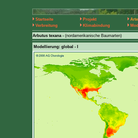
Startseite
Projekt
Art
Verbreitung
Klimabindung
Mod
Arbutus texana -
(nordamerikanische Baumarten)
Modellierung: global - I