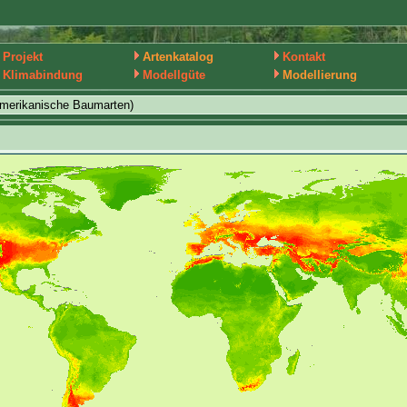
Projekt
Artenkatalog
Kontakt
Klimabindung
Modellgüte
Modellierung
amerikanische Baumarten)