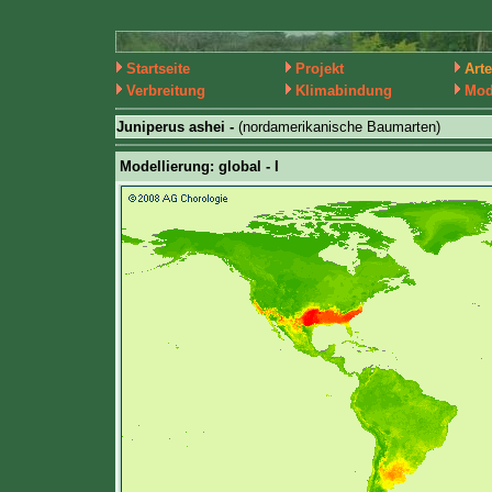
Startseite
Projekt
Art
Verbreitung
Klimabindung
Mod
Juniperus ashei -
(nordamerikanische Baumarten)
Modellierung: global - I