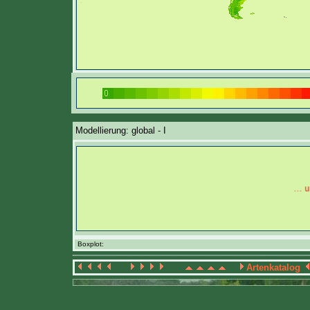
Modellierung: global - I
Boxplot:
Artenkatalog