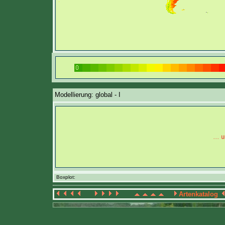
Modellierung: global - I
Boxplot:
Artenkatalog