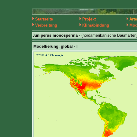
Startseite
Projekt
Art
Verbreitung
Klimabindung
Mod
Juniperus monosperma -
(nordamerikanische Baumarten
Modellierung: global - I