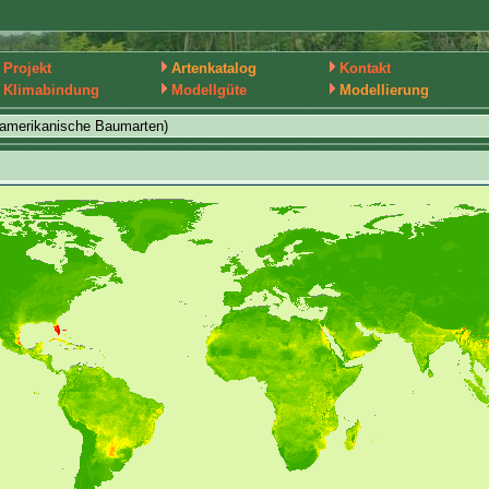
Projekt
Artenkatalog
Kontakt
Klimabindung
Modellgüte
Modellierung
damerikanische Baumarten)