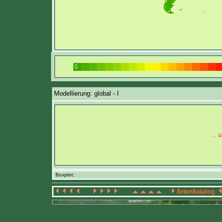
Modellierung: global - I
Boxplot:
Artenkatalog