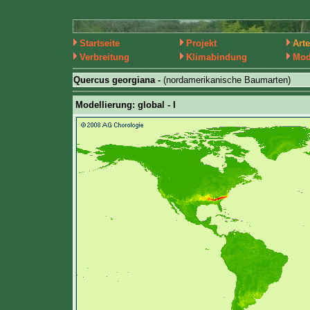
Startseite
Projekt
Art
Verbreitung
Klimabindung
Mod
Quercus georgiana -
(nordamerikanische Baumarten)
Modellierung: global - I