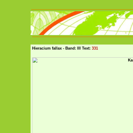
Hieracium fallax - Band: III Text:
331