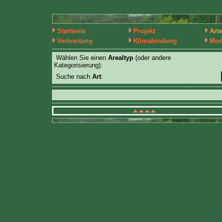
Startseite
Projekt
Art
Verbreitung
Klimabindung
Mod
Wählen Sie einen
Arealtyp
(oder andere
Kategorisierung):
Suche nach
Art
: