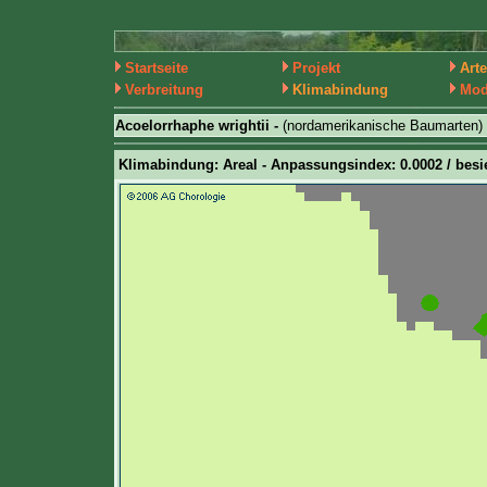
Startseite
Projekt
Art
Verbreitung
Klimabindung
Mod
Acoelorrhaphe wrightii -
(nordamerikanische Baumarten)
Klimabindung: Areal - Anpassungsindex: 0.0002 / besie