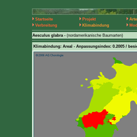
Startseite
Projekt
Art
Verbreitung
Klimabindung
Mod
Aesculus glabra -
(nordamerikanische Baumarten)
Klimabindung: Areal - Anpassungsindex: 0.2005 / besie