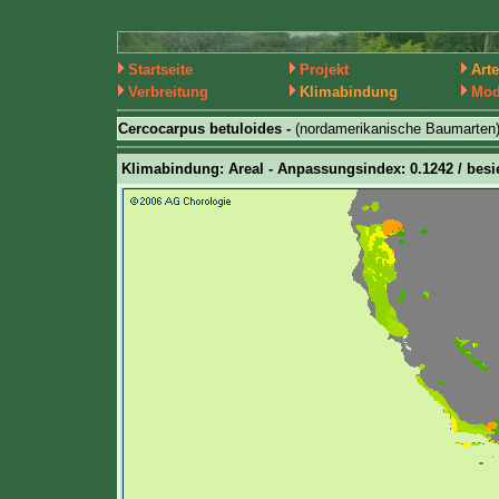
Startseite
Projekt
Art
Verbreitung
Klimabindung
Mod
Cercocarpus betuloides -
(nordamerikanische Baumarten
Klimabindung: Areal - Anpassungsindex: 0.1242 / besie