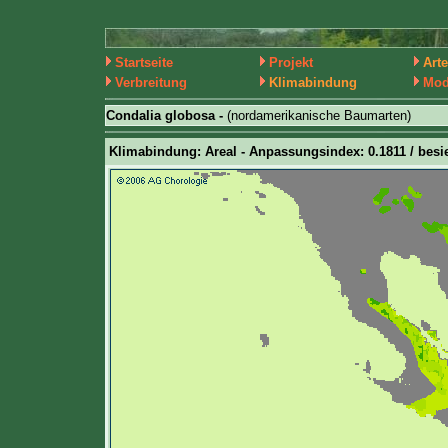
Startseite
Projekt
Art
Verbreitung
Klimabindung
Mod
Condalia globosa -
(nordamerikanische Baumarten)
Klimabindung: Areal - Anpassungsindex: 0.1811 / besie