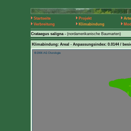
Startseite
Projekt
Art
Verbreitung
Klimabindung
Mod
Crataegus saligna -
(nordamerikanische Baumarten)
Klimabindung: Areal - Anpassungsindex: 0.0144 / besie