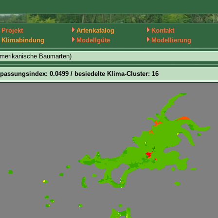
Projekt
Artenkatalog
Kontakt
Klimabindung
Modellgüte
Modellierung
amerikanische Baumarten)
passungsindex: 0.0499 / besiedelte Klima-Cluster: 16