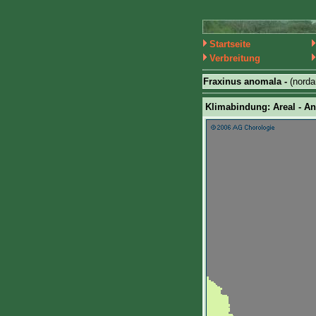
Startseite
Verbreitung
Fraxinus anomala -
(nord
Klimabindung: Areal - An