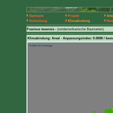
Startseite
Projekt
Art
Verbreitung
Klimabindung
Mod
Fraxinus texensis -
(nordamerikanische Baumarten)
Klimabindung: Areal - Anpassungsindex: 0.0008 / besie