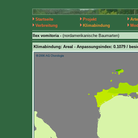
Startseite
Projekt
Art
Verbreitung
Klimabindung
Mod
Ilex vomitoria -
(nordamerikanische Baumarten)
Klimabindung: Areal - Anpassungsindex: 0.1079 / besie