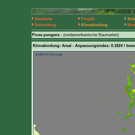
Startseite
Projekt
Art
Verbreitung
Klimabindung
Mod
Picea pungens -
(nordamerikanische Baumarten)
Klimabindung: Areal - Anpassungsindex: 0.1824 / besie