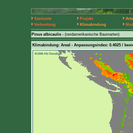
Startseite
Projekt
Art
Verbreitung
Klimabindung
Mod
Pinus albicaulis -
(nordamerikanische Baumarten)
Klimabindung: Areal - Anpassungsindex: 0.4025 / besie