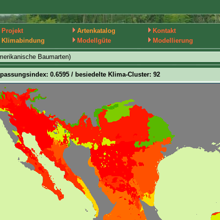
Projekt
Artenkatalog
Kontakt
Klimabindung
Modellgüte
Modellierung
merikanische Baumarten)
passungsindex: 0.6595 / besiedelte Klima-Cluster: 92