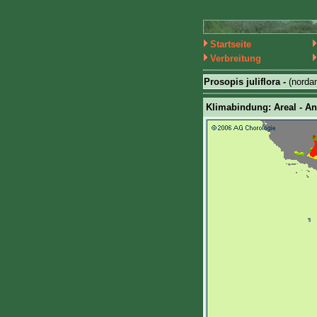
Startseite
Verbreitung
Prosopis juliflora -
(norda
Klimabindung: Areal - An