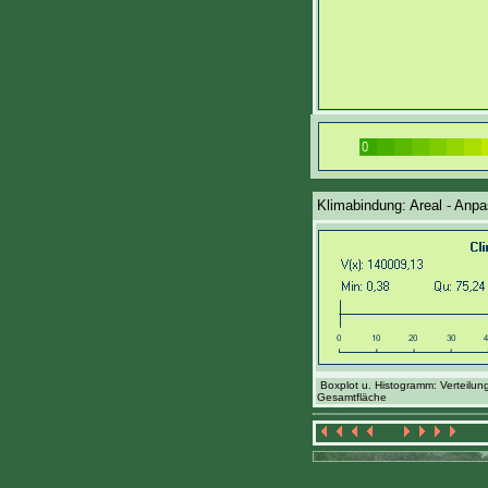
Klimabindung: Areal - Anpa
Boxplot u. Histogramm: Verteilun
Gesamtfläche