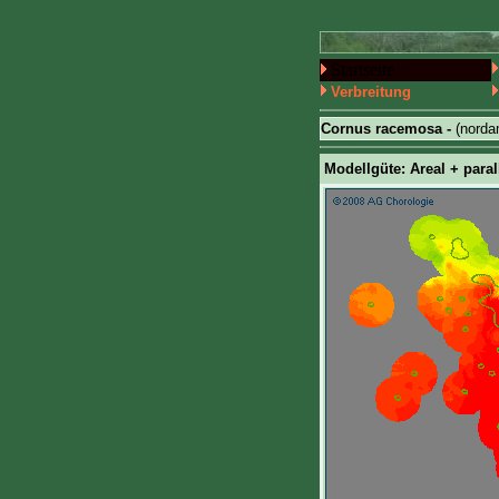
Startseite
Verbreitung
Cornus racemosa -
(norda
Modellgüte: Areal + paral