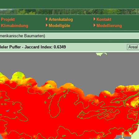
Projekt
Artenkatalog
Kontakt
Klimabindung
Modellgüte
Modellierung
merikanische Baumarten)
leler Puffer - Jaccard Index: 0.6349