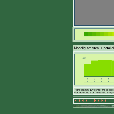
Modellgüte: Areal + paralle
Histogramm: Erreichter Modellgüt
Veränderung der Perzentile um je