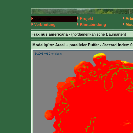
Startseite
Projekt
Art
Verbreitung
Klimabindung
Mod
Fraxinus americana -
(nordamerikanische Baumarten)
Modellgüte: Areal + paralleler Puffer - Jaccard Index: 0