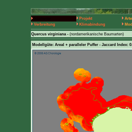
Startseite
Projekt
Art
Verbreitung
Klimabindung
Mod
Quercus virginiana -
(nordamerikanische Baumarten)
Modellgüte: Areal + paralleler Puffer - Jaccard Index: 0