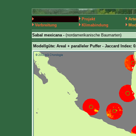
Startseite
Projekt
Art
Verbreitung
Klimabindung
Mod
Sabal mexicana -
(nordamerikanische Baumarten)
Modellgüte: Areal + paralleler Puffer - Jaccard Index: 0