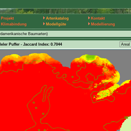
Projekt
Artenkatalog
Kontakt
Klimabindung
Modellgüte
Modellierung
rdamerikanische Baumarten)
leler Puffer - Jaccard Index: 0.7044