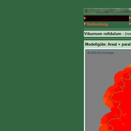
Startseite
Verbreitung
Viburnum rufidulum -
(no
Modellgüte: Areal + paral