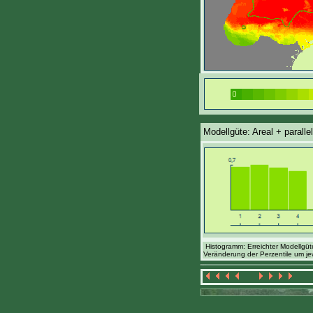
Modellgüte: Areal + paralle
Histogramm: Erreichter Modellgüt
Veränderung der Perzentile um je