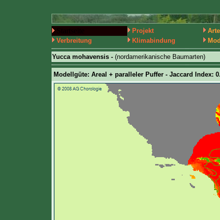
Startseite
Projekt
Art
Verbreitung
Klimabindung
Mod
Yucca mohavensis -
(nordamerikanische Baumarten)
Modellgüte: Areal + paralleler Puffer - Jaccard Index: 0