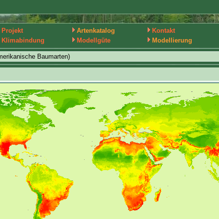
Projekt
Artenkatalog
Kontakt
Klimabindung
Modellgüte
Modellierung
merikanische Baumarten)