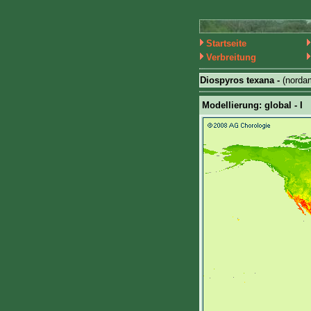
Startseite
Verbreitung
Diospyros texana -
(norda
Modellierung: global - I