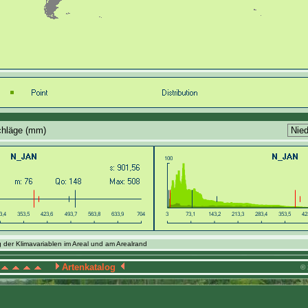
chläge (mm)
 der Klimavariablen im Areal und am Arealrand
Artenkatalog
© 