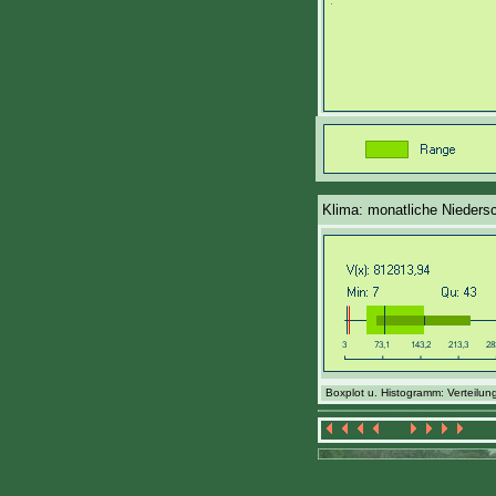
Klima: monatliche Nieders
Boxplot u. Histogramm: Verteilung