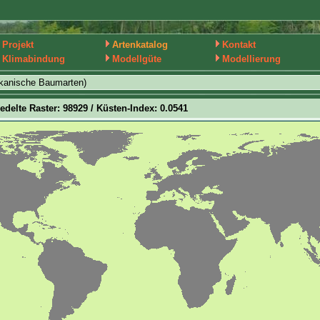
Projekt
Artenkatalog
Kontakt
Klimabindung
Modellgüte
Modellierung
ikanische Baumarten)
iedelte Raster: 98929 / Küsten-Index: 0.0541