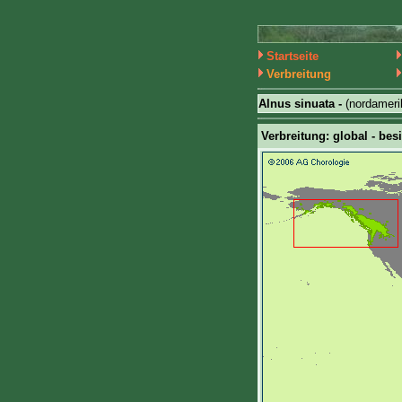
Startseite
Verbreitung
Alnus sinuata -
(nordamer
Verbreitung: global - bes