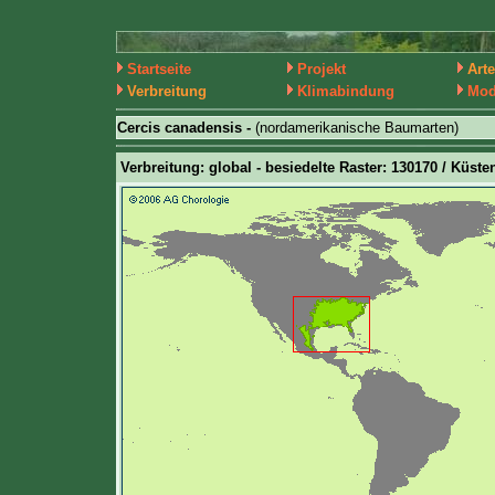
Startseite
Projekt
Art
Verbreitung
Klimabindung
Mod
Cercis canadensis -
(nordamerikanische Baumarten)
Verbreitung: global - besiedelte Raster: 130170 / Küste