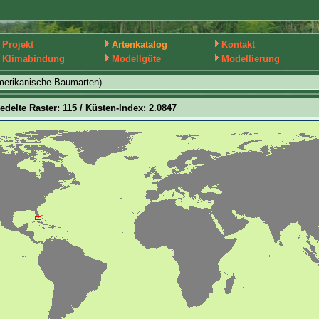
Projekt
Artenkatalog
Kontakt
Klimabindung
Modellgüte
Modellierung
merikanische Baumarten)
iedelte Raster: 115 / Küsten-Index: 2.0847