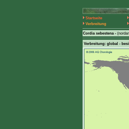
Startseite
Verbreitung
Cordia sebestena -
(norda
Verbreitung: global - bes