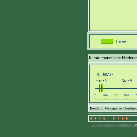
Klima: monatliche Nieders
Boxplot u. Histogramm: Verteilung