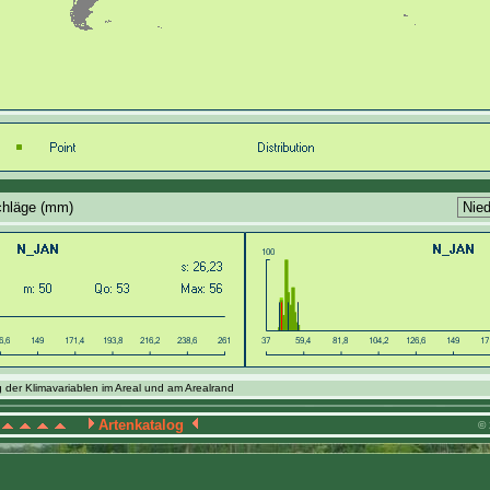
chläge (mm)
 der Klimavariablen im Areal und am Arealrand
Artenkatalog
© 