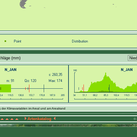
chläge (mm)
 der Klimavariablen im Areal und am Arealrand
Artenkatalog
© 