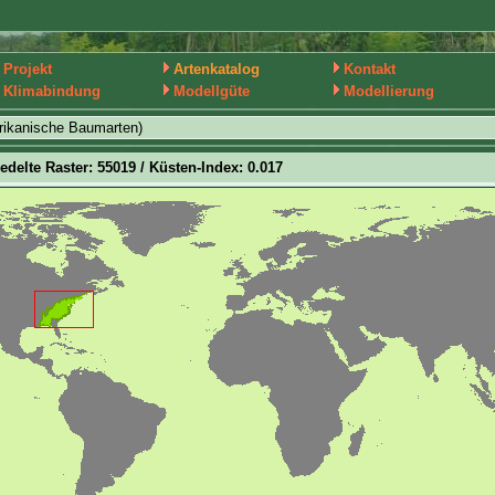
Projekt
Artenkatalog
Kontakt
Klimabindung
Modellgüte
Modellierung
rikanische Baumarten)
iedelte Raster: 55019 / Küsten-Index: 0.017