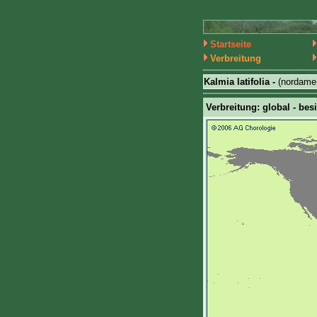
Startseite
Verbreitung
Kalmia latifolia -
(nordame
Verbreitung: global - bes