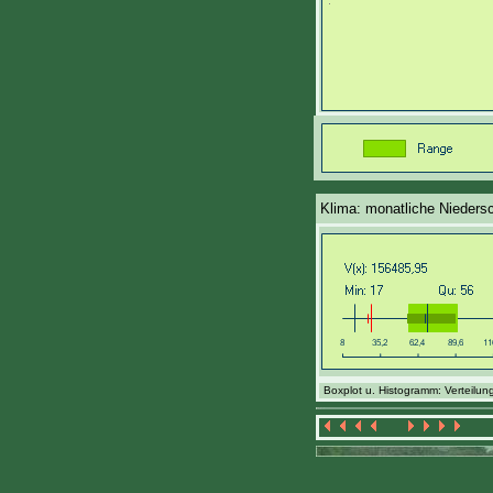
Klima: monatliche Nieders
Boxplot u. Histogramm: Verteilung