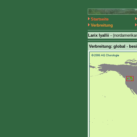
Startseite
Verbreitung
Larix lyallii -
(nordamerika
Verbreitung: global - bes