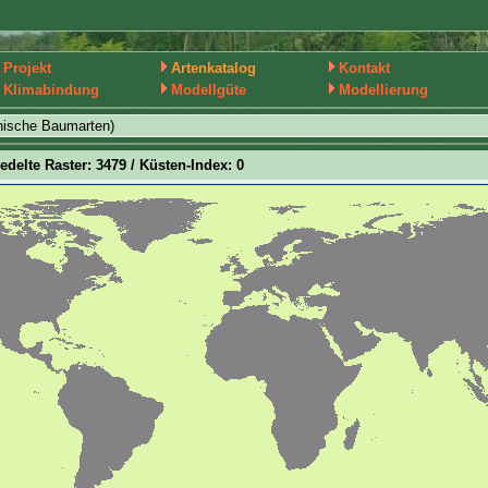
Projekt
Artenkatalog
Kontakt
Klimabindung
Modellgüte
Modellierung
nische Baumarten)
iedelte Raster: 3479 / Küsten-Index: 0