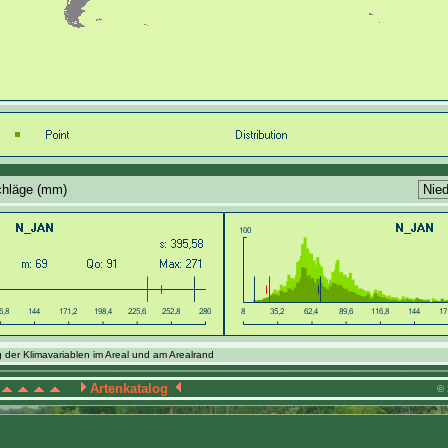
chläge (mm)
 der Klimavariablen im Areal und am Arealrand
Artenkatalog
© 