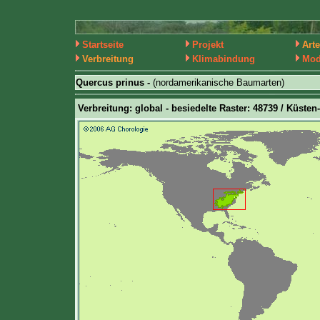
Startseite
Projekt
Art
Verbreitung
Klimabindung
Mod
Quercus prinus -
(nordamerikanische Baumarten)
Verbreitung: global - besiedelte Raster: 48739 / Küsten