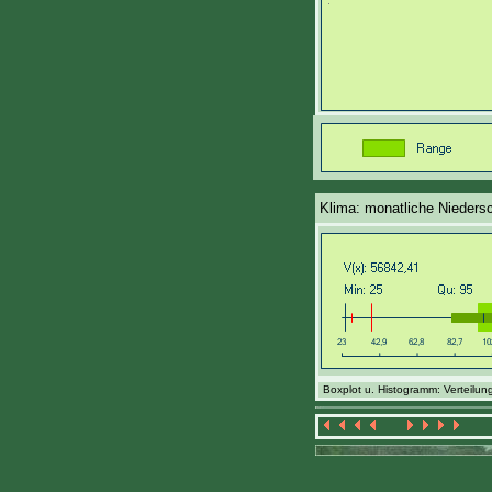
Klima: monatliche Nieders
Boxplot u. Histogramm: Verteilung