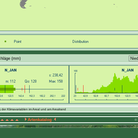
chläge (mm)
 der Klimavariablen im Areal und am Arealrand
Artenkatalog
© 