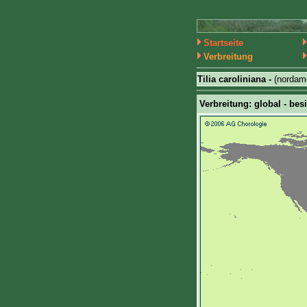
Startseite
Verbreitung
Tilia caroliniana -
(nordam
Verbreitung: global - bes