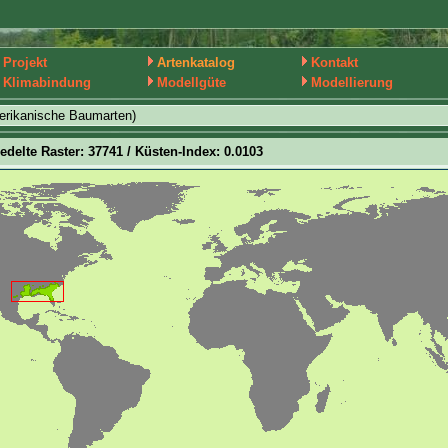
Projekt
Artenkatalog
Kontakt
Klimabindung
Modellgüte
Modellierung
erikanische Baumarten)
iedelte Raster: 37741 / Küsten-Index: 0.0103